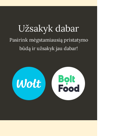
Gamintojas
UAB „Užupio kepyklėlė“
Adresas
Architektų g. 152, Vilnius
Užsakyk dabar
Pasirink mėgstamiausią pristatymo
būdą ir užsakyk jau dabar!