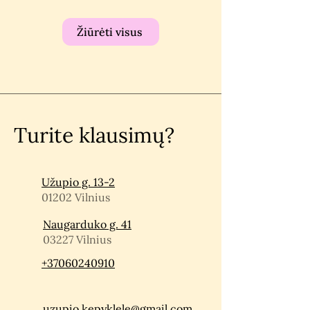
Žiūrėti visus
Turite klausimų?
Užupio g. 13-2
01202 Vilnius
Naugarduko g. 41
03227 Vilnius
+37060240910
uzupio.kepyklele@gmail.com