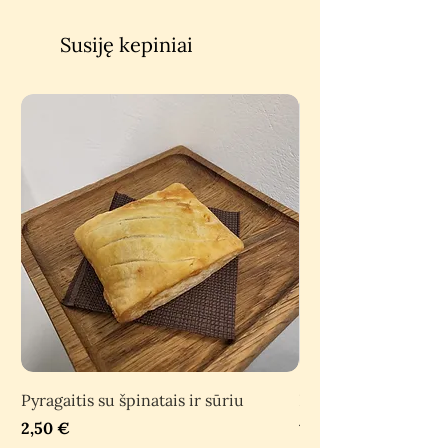
Susiję kepiniai
Pyragaitis su špinatais ir sūriu
Baskų pyragas su vy
Price
Price
2,50 €
15,00 €