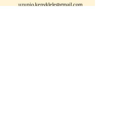
uzupio.kepyklele@gmail.com
Vardas
El. paštas
Jūsų žinutė
Siųsti